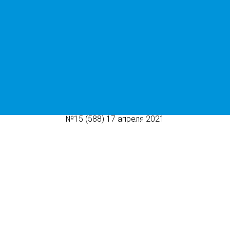
PRO Город Ухта
городских новосте
№15 (588) 17 апреля 2021